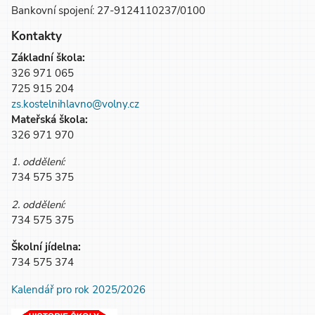
Bankovní spojení: 27-9124110237/0100
Kontakty
Základní škola:
326 971 065
725 915 204
zs.kostelnihlavno@volny.cz
Mateřská škola:
326 971 970
1. oddělení:
734 575 375
2. oddělení:
734 575 375
Školní jídelna:
734 575 374
Kalendář pro rok 2025/2026