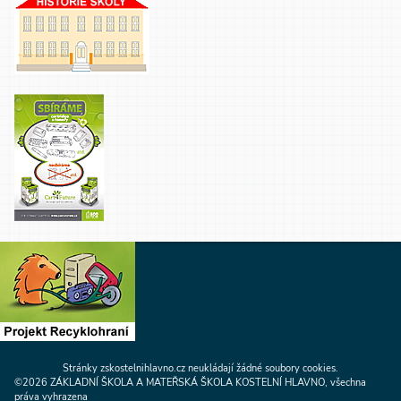
Stránky zskostelnihlavno.cz neukládají žádné soubory cookies.
©2026 ZÁKLADNÍ ŠKOLA A MATEŘSKÁ ŠKOLA KOSTELNÍ HLAVNO, všechna
práva vyhrazena