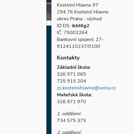
Kostelní Hlavno 97
294 76 Kostelní Hlavno
okres Praha - východ
ID DS:
ikbt6g2
IČ: 75002264
Bankovní spojení: 27-
9124110237/0100
Kontakty
Základní škola:
326 971 065
725 915 204
zs.kostelnihlavno@volny.cz
Mateřská škola:
326 971 970
1. oddělení:
734 575 375
2. oddělení: