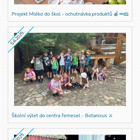
Projekt Mléko do škol - ochutnávka produktů 🍎🥕🧀
5.6.2025
Školní výlet do centra řemesel - Botanicus ⚔️
7.5.2025