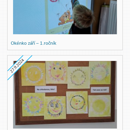
Okénko září – 1.ročník
27.9.2024