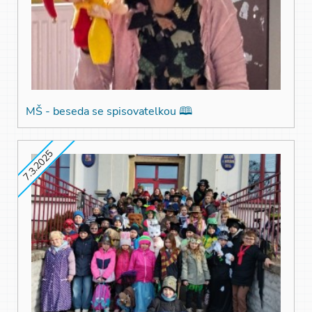
MŠ - beseda se spisovatelkou 🕮
7.3.2025