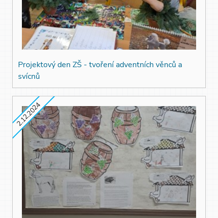
Projektový den ZŠ - tvoření adventních věnců a
svícnů
2.12.2024