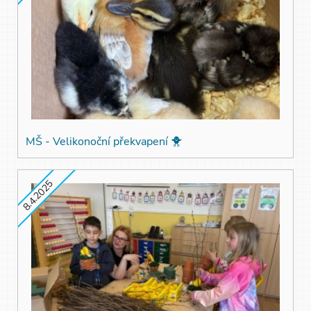
MŠ - Velikonoční překvapení 🐥
8.4.2025