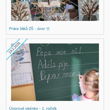
Práce žáků ZŠ - únor ☃️
19.2.2025
Únorové okénko - 1. ročník