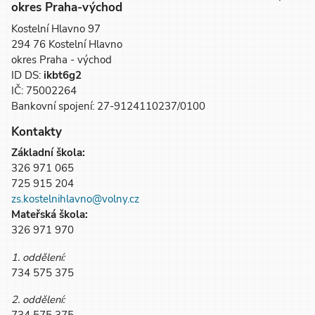
okres Praha-východ
Kostelní Hlavno 97
294 76 Kostelní Hlavno
okres Praha - východ
ID DS:
ikbt6g2
IČ: 75002264
Bankovní spojení: 27-9124110237/0100
Kontakty
Základní škola:
326 971 065
725 915 204
zs.kostelnihlavno@volny.cz
Mateřská škola:
326 971 970
1. oddělení:
734 575 375
2. oddělení: