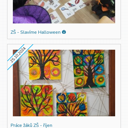
ZŠ - Slavíme Halloween 🎃
25.10.2024
Práce žáků ZŠ - říjen