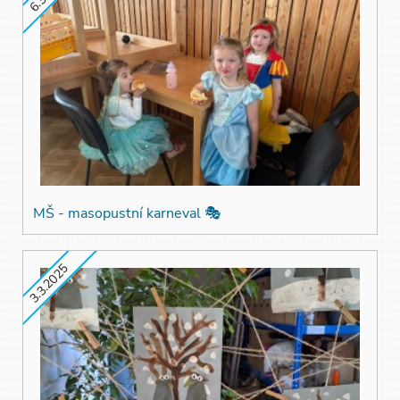
MŠ - masopustní karneval 🎭
3.3.2025