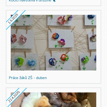
Kočičí návštěva v družině 🐈
1.5.2025
Práce žáků ZŠ - duben
22.4.2025