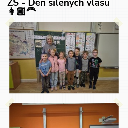
ZŠ - Den šílených vlasů
👩🏼‍🦰