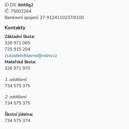
ID DS:
ikbt6g2
IČ: 75002264
Bankovní spojení: 27-9124110237/0100
Kontakty
Základní škola:
326 971 065
725 915 204
zs.kostelnihlavno@volny.cz
Mateřská škola:
326 971 970
1. oddělení:
734 575 375
2. oddělení:
734 575 375
Školní jídelna:
734 575 374