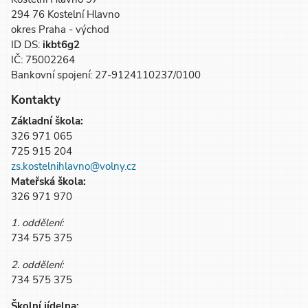
294 76 Kostelní Hlavno
okres Praha - východ
ID DS:
ikbt6g2
IČ: 75002264
Bankovní spojení: 27-9124110237/0100
Kontakty
Základní škola:
326 971 065
725 915 204
zs.kostelnihlavno@volny.cz
Mateřská škola:
326 971 970
1. oddělení:
734 575 375
2. oddělení:
734 575 375
Školní jídelna: