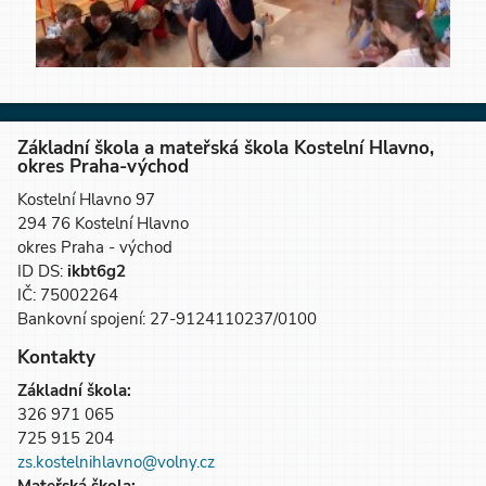
Základní škola a mateřská škola Kostelní Hlavno,
okres Praha-východ
Kostelní Hlavno 97
294 76 Kostelní Hlavno
okres Praha - východ
ID DS:
ikbt6g2
IČ: 75002264
Bankovní spojení: 27-9124110237/0100
Kontakty
Základní škola:
326 971 065
725 915 204
zs.kostelnihlavno@volny.cz