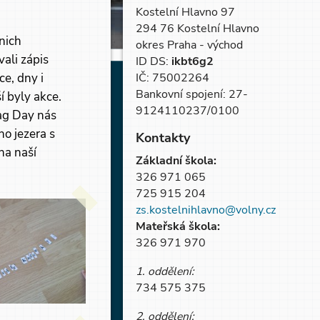
Kostelní Hlavno 97
294 76 Kostelní Hlavno
 nich
okres Praha - východ
vali zápis
ID DS:
ikbt6g2
ce, dny i
IČ: 75002264
Bankovní spojení: 27-
í byly akce.
9124110237/0100
ag Day nás
ho jezera s
Kontakty
na naší
Základní škola:
326 971 065
725 915 204
zs.kostelnihlavno@volny.cz
Mateřská škola:
326 971 970
1. oddělení:
734 575 375
2. oddělení: