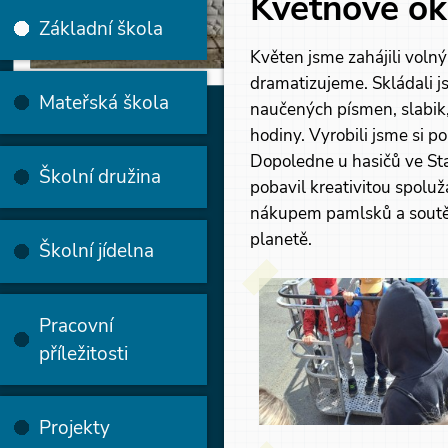
Květnové ok
Základní škola
Květen jsme zahájili volný
dramatizujeme. Skládali js
Mateřská škola
naučených písmen, slabik, 
hodiny. Vyrobili jsme si p
Dopoledne u hasičů ve St
Školní družina
pobavil kreativitou spoluž
nákupem pamlsků a soutěž
planetě.
Školní jídelna
Pracovní
příležitosti
Projekty