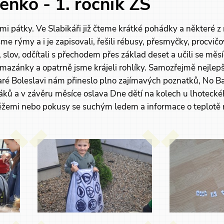
énko - 1. ročník ZŠ
mi pátky. Ve Slabikáři již čteme krátké pohádky a některé z
me rýmy a i je zapisovali, řešili rébusy, přesmyčky, procvičo
slov, odčítali s přechodem přes základ deset a učili se měsí
omazánky a opatrně jsme krájeli rohlíky. Samozřejmě nejlepš
aré Boleslavi nám přineslo plno zajímavých poznatků, No B
áků a v závěru měsíce oslava Dne dětí na kolech u lhotecké
emi nebo pokusy se suchým ledem a informace o teplotě 