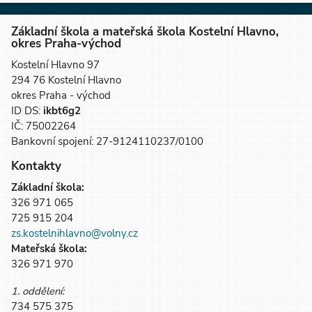
Základní škola a mateřská škola Kostelní Hlavno,
okres Praha-východ
Kostelní Hlavno 97
294 76 Kostelní Hlavno
okres Praha - východ
ID DS:
ikbt6g2
IČ: 75002264
Bankovní spojení: 27-9124110237/0100
Kontakty
Základní škola:
326 971 065
725 915 204
zs.kostelnihlavno@volny.cz
Mateřská škola:
326 971 970
1. oddělení:
734 575 375