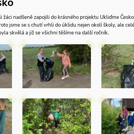
sko
 žáci nadšeně zapojili do krásného projektu Ukliďme Česko.
to jsme se s chutí vrhli do úklidu nejen okolí školy, ale cel
a skvělá a již se všichni těšíme na další ročník.