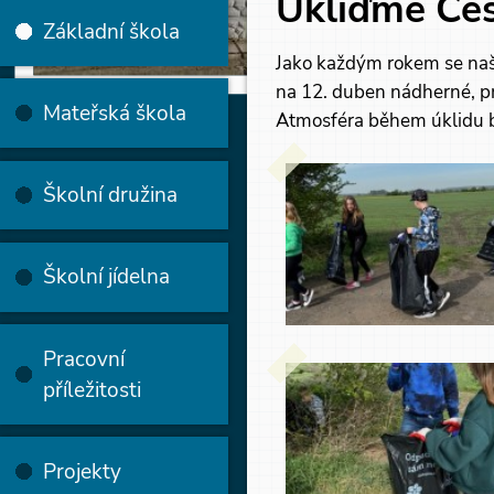
Ukliďme Če
Základní škola
Jako každým rokem se naši
na 12. duben nádherné, pro
Mateřská škola
Atmosféra během úklidu byl
Školní družina
Školní jídelna
Pracovní
příležitosti
Projekty