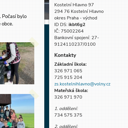
Kostelní Hlavno 97
294 76 Kostelní Hlavno
 Počasí bylo
okres Praha - východ
é obce.
ID DS:
ikbt6g2
IČ: 75002264
Bankovní spojení: 27-
9124110237/0100
Kontakty
Základní škola:
326 971 065
725 915 204
zs.kostelnihlavno@volny.cz
Mateřská škola:
326 971 970
1. oddělení:
734 575 375
2. oddělení: