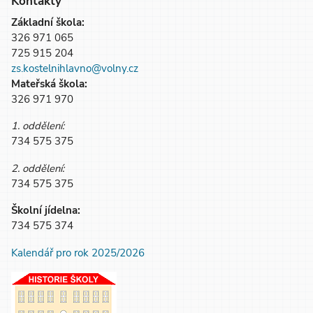
Kontakty
Základní škola:
326 971 065
725 915 204
zs.kostelnihlavno@volny.cz
Mateřská škola:
326 971 970
1. oddělení:
734 575 375
2. oddělení:
734 575 375
Školní jídelna:
734 575 374
Kalendář pro rok 2025/2026