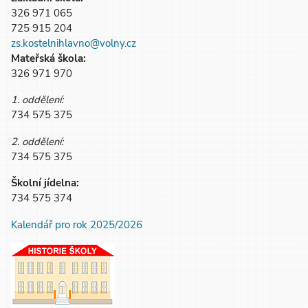
326 971 065
725 915 204
zs.kostelnihlavno@volny.cz
Mateřská škola:
326 971 970
1. oddělení:
734 575 375
2. oddělení:
734 575 375
Školní jídelna:
734 575 374
Kalendář pro rok 2025/2026