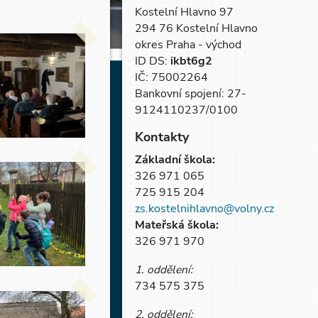
Kostelní Hlavno 97
294 76 Kostelní Hlavno
okres Praha - východ
ID DS:
ikbt6g2
IČ: 75002264
Bankovní spojení: 27-
9124110237/0100
Kontakty
Základní škola:
326 971 065
725 915 204
zs.kostelnihlavno@volny.cz
Mateřská škola:
326 971 970
1. oddělení:
734 575 375
2. oddělení: