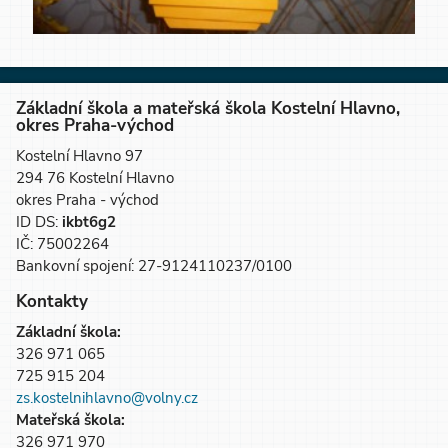
Základní škola a mateřská škola Kostelní Hlavno,
okres Praha-východ
Kostelní Hlavno 97
294 76 Kostelní Hlavno
okres Praha - východ
ID DS:
ikbt6g2
IČ: 75002264
Bankovní spojení: 27-9124110237/0100
Kontakty
Základní škola:
326 971 065
725 915 204
zs.kostelnihlavno@volny.cz
Mateřská škola:
326 971 970