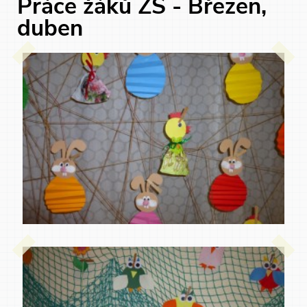
Práce žáků ZŠ - Březen,
duben