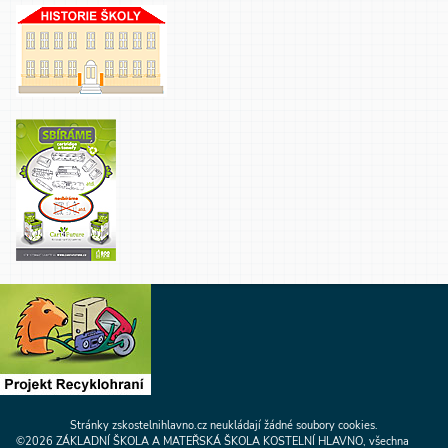
Stránky zskostelnihlavno.cz neukládají žádné soubory cookies.
©2026 ZÁKLADNÍ ŠKOLA A MATEŘSKÁ ŠKOLA KOSTELNÍ HLAVNO, všechna