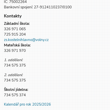
IČ: 75002264
Bankovní spojení: 27-9124110237/0100
Kontakty
Základní škola:
326 971 065
725 915 204
zs.kostelnihlavno@volny.cz
Mateřská škola:
326 971 970
1. oddělení:
734 575 375
2. oddělení:
734 575 375
Školní jídelna:
734 575 374
Kalendář pro rok 2025/2026