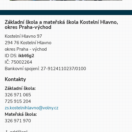
Základní škola a mateřská škola Kostelní Hlavno,
okres Praha-východ
Kostelní Hlavno 97
294 76 Kostelní Hlavno
okres Praha - východ
ID DS:
ikbt6g2
IČ: 75002264
Bankovní spojení: 27-9124110237/0100
Kontakty
Základní škola:
326 971 065
725 915 204
zs.kostelnihlavno@volny.cz
Mateřská škola:
326 971 970