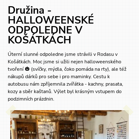
Družina -
HALLOWEENSKÉ
ODPOLEDNE V
KOŠÁTKÁCH
Úterní slunné odpoledne jsme strávili v Rodasu v
Košátkách. Moc jsme si užili nejen halloweenského
tvoření 🎃 (svíčky, mýdla, čoko pomáda na rty), ale též
nákupů dárků pro sebe i pro maminky. Cestu k
autobusu nám zpříjemnila zvířátka - kachny, prasata,
kozy a sběr kaštanů. Výlet byl krásným vstupem do
podzimních prázdnin.