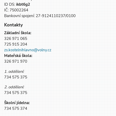
ID DS:
ikbt6g2
IČ: 75002264
Bankovní spojení: 27-9124110237/0100
Kontakty
Základní škola:
326 971 065
725 915 204
zs.kostelnihlavno@volny.cz
Mateřská škola:
326 971 970
1. oddělení:
734 575 375
2. oddělení:
734 575 375
Školní jídelna:
734 575 374