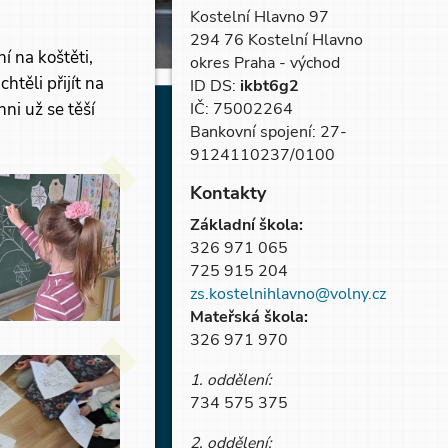
Kostelní Hlavno 97
294 76 Kostelní Hlavno
í na koštěti,
okres Praha - východ
těli přijít na
ID DS:
ikbt6g2
ni už se těší
IČ: 75002264
Bankovní spojení: 27-
9124110237/0100
Kontakty
Základní škola:
326 971 065
725 915 204
zs.kostelnihlavno@volny.cz
Mateřská škola:
326 971 970
1. oddělení:
734 575 375
2. oddělení: