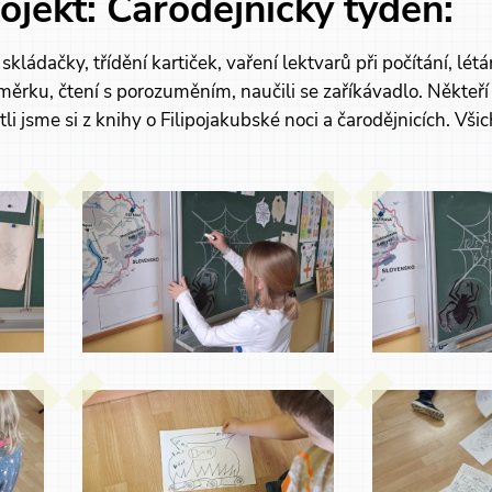
rojekt: Čarodějnický týden:
kládačky, třídění kartiček, vaření lektvarů při počítání, létán
rku, čtení s porozuměním, naučili se zaříkávadlo. Někteří ch
i jsme si z knihy o Filipojakubské noci a čarodějnicích. Všich