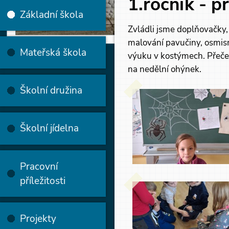
1.ročník - p
Základní škola
Zvládli jsme doplňovačky, s
malování pavučiny, osmismě
Mateřská škola
výuku v kostýmech. Přečetl
na nedělní ohýnek.
Školní družina
Školní jídelna
Pracovní
příležitosti
Projekty