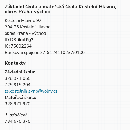
Základní škola a mateřská škola Kostelní Hlavno,
okres Praha-východ
Kostelní Hlavno 97
294 76 Kostelní Hlavno
okres Praha - východ
ID DS:
ikbt6g2
IČ: 75002264
Bankovní spojení: 27-9124110237/0100
Kontakty
Základní škola:
326 971 065
725 915 204
zs.kostelnihlavno@volny.cz
Mateřská škola:
326 971 970
1. oddělení:
734 575 375