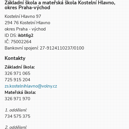
Základní škola a mateřská škola Kostelní Hlavno,
okres Praha-východ
Kostelní Hlavno 97
294 76 Kostelní Hlavno
okres Praha - východ
ID DS:
ikbt6g2
IČ: 75002264
Bankovní spojení: 27-9124110237/0100
Kontakty
Základní škola:
326 971 065
725 915 204
zs.kostelnihlavno@volny.cz
Mateřská škola:
326 971 970
1. oddělení:
734 575 375
2. oddělení: