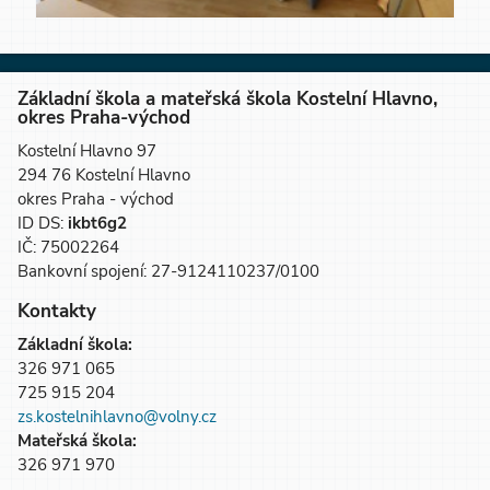
Základní škola a mateřská škola Kostelní Hlavno,
okres Praha-východ
Kostelní Hlavno 97
294 76 Kostelní Hlavno
okres Praha - východ
ID DS:
ikbt6g2
IČ: 75002264
Bankovní spojení: 27-9124110237/0100
Kontakty
Základní škola:
326 971 065
725 915 204
zs.kostelnihlavno@volny.cz
Mateřská škola:
326 971 970